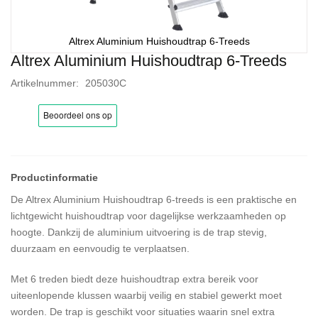
Altrex Aluminium Huishoudtrap 6-Treeds
Altrex Aluminium Huishoudtrap 6-Treeds
Ga
naar
Artikelnummer
205030C
het
begin
van
de
afbeeldingen-
gallerij
De Altrex Aluminium Huishoudtrap 6-treeds is een praktische en
lichtgewicht huishoudtrap voor dagelijkse werkzaamheden op
hoogte. Dankzij de aluminium uitvoering is de trap stevig,
duurzaam en eenvoudig te verplaatsen.
Met 6 treden biedt deze huishoudtrap extra bereik voor
uiteenlopende klussen waarbij veilig en stabiel gewerkt moet
worden. De trap is geschikt voor situaties waarin snel extra