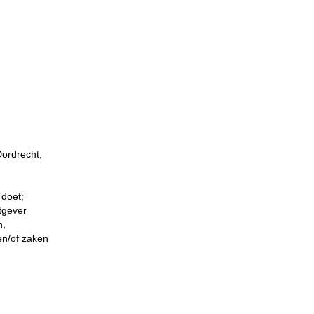
Dordrecht,
 doet;
tgever
n,
en/of zaken