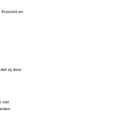
 Kroonint en
at zij door
n van
aarden