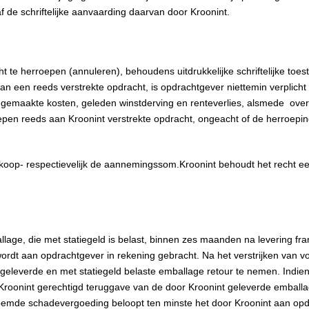
f de schriftelijke aanvaarding daarvan door Kroonint.
t te herroepen (annuleren), behoudens uitdrukkelijke schriftelijke to
an een reeds verstrekte opdracht, is opdrachtgever niettemin verplicht
 gemaakte kosten, geleden winstderving en renteverlies, alsmede over
pen reeds aan Kroonint verstrekte opdracht, ongeacht of de herroepin
 respectievelijk de aannemingssom.Kroonint behoudt het recht een
lage, die met statiegeld is belast, binnen zes maanden na levering fra
wordt aan opdrachtgever in rekening gebracht. Na het verstrijken van
geleverde en met statiegeld belaste emballage retour te nemen. Indie
 is Kroonint gerechtigd teruggave van de door Kroonint geleverde emballa
oemde schadevergoeding beloopt ten minste het door Kroonint aan op