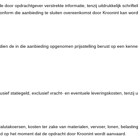
door opdrachtgever verstrekte informatie, tenzij uitdrukkelijk schriftel
onform die aanbieding te sluiten overeenkomst door Kroonint kan word
ien de in die aanbieding opgenomen prijsstelling berust op een kennelij
ef statiegeld, exclusief vracht- en eventuele leveringskosten, tenzij uit
alutakoersen, kosten ter zake van materialen, vervoer, lonen, belastin
end op het moment dat de opdracht door Kroonint wordt aanvaard.