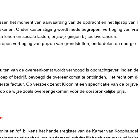
tussen het moment van aanvaarding van de opdracht en het tijdstip van 
kenen. Onder kostenstijging wordt mede begrepen: verhoging van vrac
 lonen en sociale lasten, prijswijzigingen bij toeleveranciers,
repen verhoging van prijzen van grondstoffen, onderdelen en energie.
uiten van de overeenkomst wordt verhoogd is opdrachtgever, indien d
beroep of bedrijf, bevoegd de overeenkomst te ontbinden. Het recht om d
ste factuur. Op verzoek zendt Kroonint een specificatie van de prijsv
ts op de wijze zoals overeengekomen voor de oorspronkelijke prijs.
en
onint en /of blijkens het handelsregister van de Kamer van Koophande