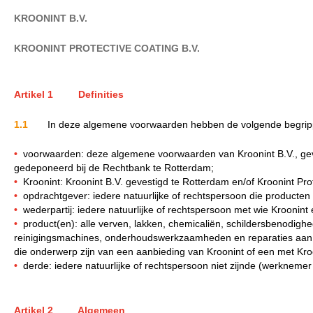
KROONINT B.V.
KROONINT PROTECTIVE COATING B.V.
Artikel 1 Definities
1.1
In deze algemene voorwaarden hebben de volgende begrip
•
voorwaarden: deze algemene voorwaarden van Kroonint B.V., geve
gedeponeerd bij de Rechtbank te Rotterdam;
•
Kroonint: Kroonint B.V. gevestigd te Rotterdam en/of Kroonint Pro
•
opdrachtgever: iedere natuurlijke of rechtspersoon die producten
•
wederpartij: iedere natuurlijke of rechtspersoon met wie Kroon
•
product(en): alle verven, lakken, chemicaliën, schildersbenodighed
reinigingsmachines, onderhoudswerkzaamheden en reparaties aan re
die onderwerp zijn van een aanbieding van Kroonint of een met Kr
•
derde: iedere natuurlijke of rechtspersoon niet zijnde (werknemer
Artikel 2 Algemeen