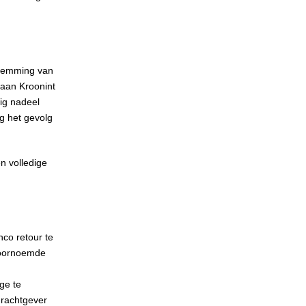
estemming van
 aan Kroonint
ig nadeel
g het gevolg
 volledige
nco retour te
 voornoemde
n
ge te
drachtgever