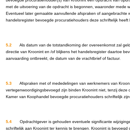
bevoegde procuratiehouder(s) van Kroonint een opdracht van opdrach
met de uitvoering van de opdracht is begonnen, waaronder mede wor
Eventueel later gemaakte aanvullende afspraken of aangebrachte wij
handelsregister bevoegde procuratiehouders deze schriftelijk heeft 
5.2
Als datum van de totstandkoming der overeenkomst zal geld
directie van Kroonint en /of blijkens het handelsregister daartoe b
aanvaarding ontbreekt, de datum van de vrachtbrief of factuur.
5.3
Afspraken met of mededelingen van werknemers van Kroonint
vertegenwoordigingsbevoegd zijn binden Kroonint niet, tenzij deze d
Kamer van Koophandel bevoegde procuratiehouders schriftelijk zijn
5.4
Opdrachtgever is gehouden eventuele significante wijziginge
schriftelijk aan Kroonint ter kennis te brengen. Kroonint is bevoeg