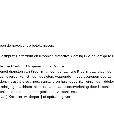
pen de navolgende betekenissen:
stigd te Rotterdam en Kroonint Protective Coating B.V. gevestigd te 
tective Coating B.V. gevestigd te Dordrecht;
 en/of diensten van Kroonint afneemt of aan wie Kroonint aanbiedingen
int een overeenkomst heeft gesloten, waaronder mede begrepen opdrach
en, industriële coatings, sanitaire en huishoudelijke reinigingsmiddele
inigingsmachines, alle resultaten van dienstverlening door Kroonint 
oonint als opdrachtnemer gesloten overeenkomst;
 van) Kroonint, wederpartij of opdrachtgever.