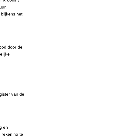
n Kroonint
uur.
blijkens het
nbod door de
elijke
gister van de
ig en
 rekening te