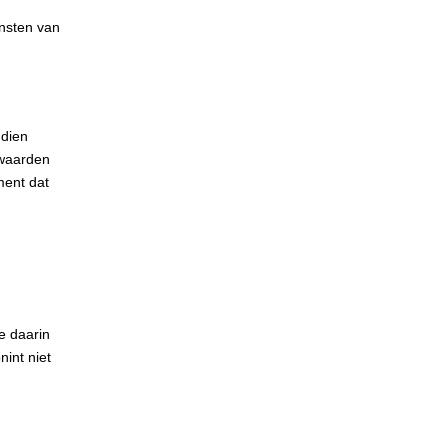
ensten van
ndien
rwaarden
ment dat
e daarin
nint niet