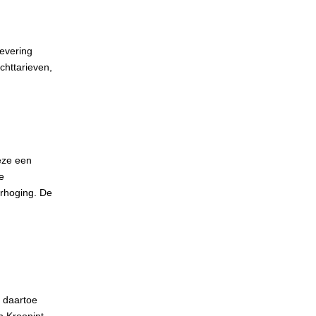
levering
httarieven,
eze een
e
erhoging. De
l daartoe