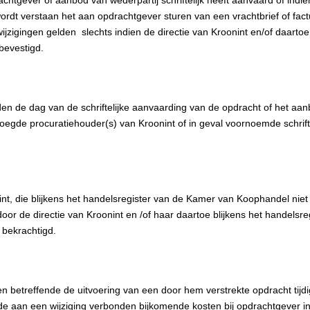
tgever of aanbod van wederpartij schriftelijk heeft aanvaard of indie
dt verstaan het aan opdrachtgever sturen van een vrachtbrief of fact
zigingen gelden slechts indien de directie van Kroonint en/of daartoe 
bevestigd.
en de dag van de schriftelijke aanvaarding van de opdracht of het aa
evoegde procuratiehouder(s) van Kroonint of in geval voornoemde schrift
, die blijkens het handelsregister van de Kamer van Koophandel niet
oor de directie van Kroonint en /of haar daartoe blijkens het handelsre
 bekrachtigd.
n betreffende de uitvoering van een door hem verstrekte opdracht tijd
d de aan een wijziging verbonden bijkomende kosten bij opdrachtgever in