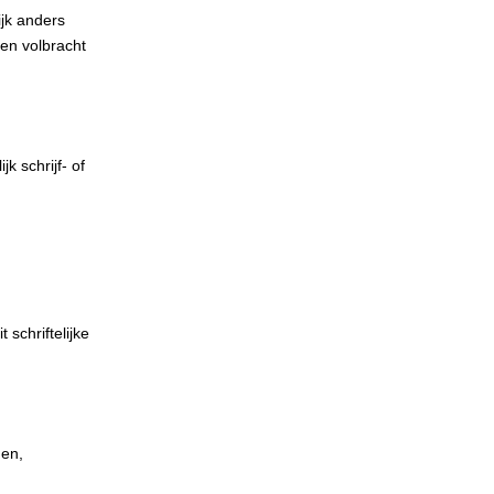
ijk anders
en volbracht
k schrijf- of
 schriftelijke
gen,