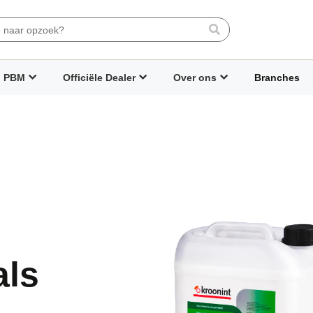
Search
PBM
Officiële Dealer
Over ons
Branches
als