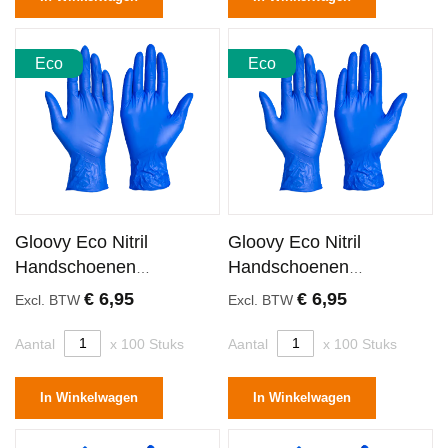
Eco
Eco
Gloovy Eco Nitril
Gloovy Eco Nitril
Handschoenen
Handschoenen
Ongepoederd Blauw
Ongepoederd Blauw
€ 6,95
€ 6,95
Excl. BTW
Excl. BTW
Large
Medium
Aantal
x 100 Stuks
Aantal
x 100 Stuks
In Winkelwagen
In Winkelwagen