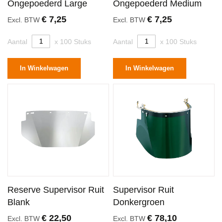
Ongepoederd Large
Ongepoederd Medium
€ 7,25
€ 7,25
Excl. BTW
Excl. BTW
Aantal
x 100 Stuks
Aantal
x 100 Stuks
In Winkelwagen
In Winkelwagen
Reserve Supervisor Ruit
Supervisor Ruit
Blank
Donkergroen
€ 22,50
€ 78,10
Excl. BTW
Excl. BTW