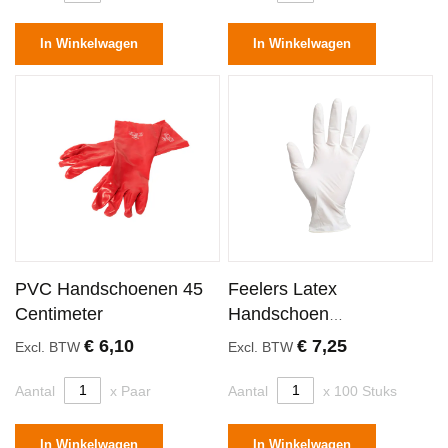
In Winkelwagen
In Winkelwagen
PVC Handschoenen 45
Feelers Latex
Centimeter
Handschoen
Ongepoederd Small
€ 6,10
€ 7,25
Excl. BTW
Excl. BTW
Aantal
x Paar
Aantal
x 100 Stuks
In Winkelwagen
In Winkelwagen