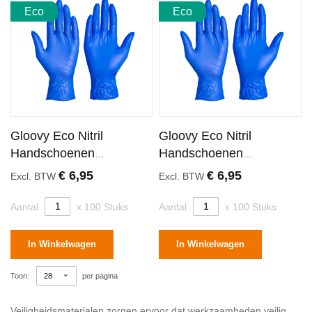
Eco
Eco
Gloovy Eco Nitril
Gloovy Eco Nitril
Handschoenen
Handschoenen
Ongepoederd Blauw
Ongepoederd Blauw
€ 6,95
€ 6,95
Excl. BTW
Excl. BTW
Small
Extra Large
Aantal
x 100 Stuks
Aantal
x 100 Stuks
In Winkelwagen
In Winkelwagen
Toon
per pagina
Veiligheidsmaterialen zorgen ervoor dat werkzaamheden veilig