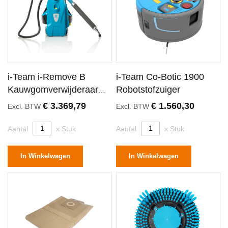
i-Team i-Remove B
i-Team Co-Botic 1900
Kauwgomverwijderaar
Robotstofzuiger
24V
€ 3.369,79
€ 1.560,30
Excl. BTW
Excl. BTW
Aantal
x Stuk
Aantal
x Stuk
In Winkelwagen
In Winkelwagen