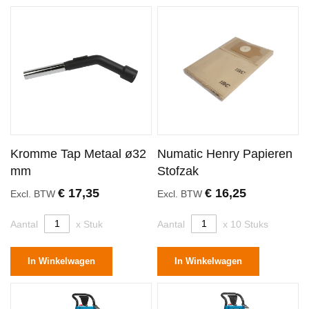
Kromme Tap Metaal ø32
Numatic Henry Papieren
mm
Stofzak
€ 17,35
€ 16,25
Excl. BTW
Excl. BTW
Aantal
x Stuk
Aantal
x 10 Stuks
In Winkelwagen
In Winkelwagen