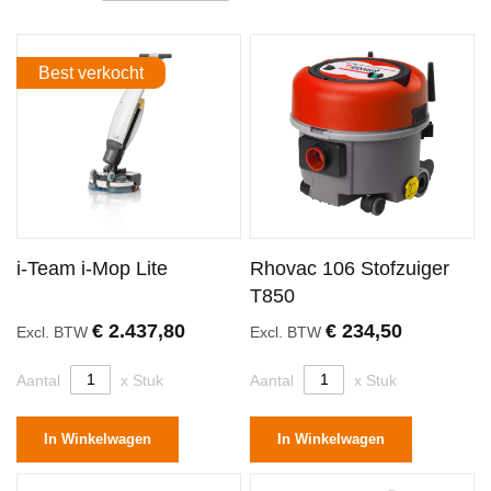
Best verkocht
i-Team i-Mop Lite
Rhovac 106 Stofzuiger
T850
€ 2.437,80
€ 234,50
Excl. BTW
Excl. BTW
Aantal
x Stuk
Aantal
x Stuk
In Winkelwagen
In Winkelwagen