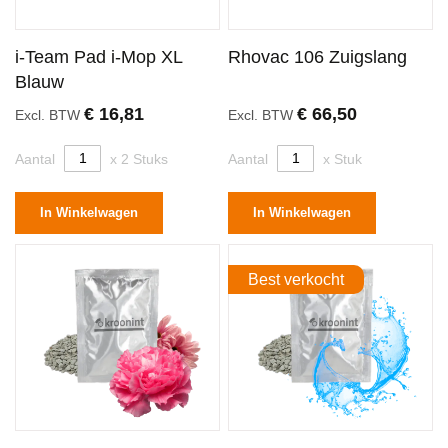
i-Team Pad i-Mop XL
Rhovac 106 Zuigslang
Blauw
€ 16,81
€ 66,50
Excl. BTW
Excl. BTW
Aantal
x 2 Stuks
Aantal
x Stuk
In Winkelwagen
In Winkelwagen
Best verkocht