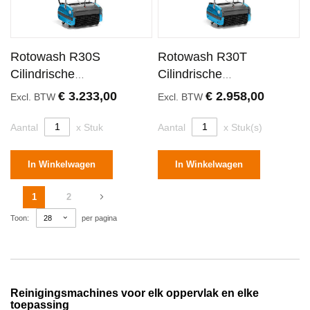
Rotowash R30S
Rotowash R30T
Cilindrische
Cilindrische
Schrobmachine 30
Schrobmachine 30
€ 3.233,00
€ 2.958,00
Excl. BTW
Excl. BTW
Centimeter
Centimeter
Aantal
x Stuk
Aantal
x Stuk(s)
In Winkelwagen
In Winkelwagen
Pagina
U lees momenteel pagina
Pagina
Pagina
Volgende
1
2
Toon
per pagina
Reinigingsmachines voor elk oppervlak en elke
toepassing