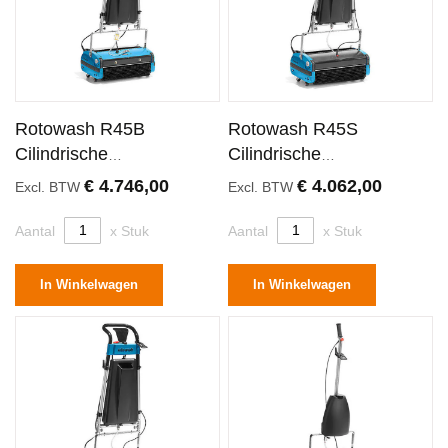
Rotowash R45B
Rotowash R45S
Cilindrische
Cilindrische
Schrobmachine 44
Schrobmachine 44
€ 4.746,00
€ 4.062,00
Excl. BTW
Excl. BTW
Centimeter
Centimeter
Aantal
x Stuk
Aantal
x Stuk
In Winkelwagen
In Winkelwagen