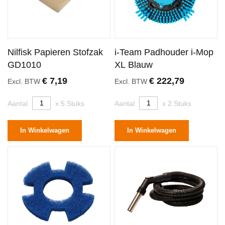
Nilfisk Papieren Stofzak
i-Team Padhouder i-Mop
GD1010
XL Blauw
€ 7,19
€ 222,79
Excl. BTW
Excl. BTW
Aantal
x 5 Stuks
Aantal
x 2 Stuks
In Winkelwagen
In Winkelwagen