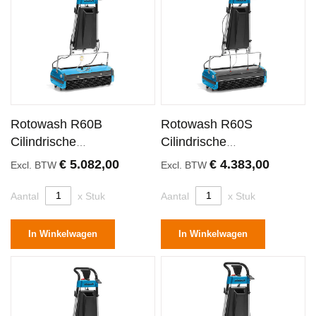
Rotowash R60B
Rotowash R60S
Cilindrische
Cilindrische
Schrobmachine 60
Schrobmachine 60
€ 5.082,00
€ 4.383,00
Excl. BTW
Excl. BTW
Centimeter
Centimeter
Aantal
x Stuk
Aantal
x Stuk
In Winkelwagen
In Winkelwagen