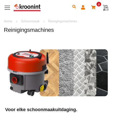
0
Search
My 
Home
Schoonmaak
Reinigingsmachines
Reinigingsmachines
Voor elke schoonmaakuitdaging.