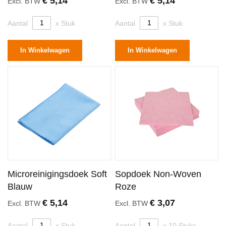
€ 5,14
€ 5,14
Excl. BTW
Excl. BTW
Aantal
x Stuk
Aantal
x Stuk
In Winkelwagen
In Winkelwagen
Microreinigingsdoek Soft
Sopdoek Non-Woven
Blauw
Roze
€ 5,14
€ 3,07
Excl. BTW
Excl. BTW
Aantal
x Stuk
Aantal
x 10 Stuks