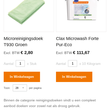
Microreinigingsdoek
Clax Microwash Forte
T930 Groen
Pur-Eco
€ 2,80
€ 111,67
Excl. BTW
Excl. BTW
Aantal
x Stuk
Aantal
x 10 Kilogram
In Winkelwagen
In Winkelwagen
Toon
per pagina
Binnen de categorie reinigingsdoeken vindt u een compleet
aanbod doeken voor zowel nat als droog gebruik.