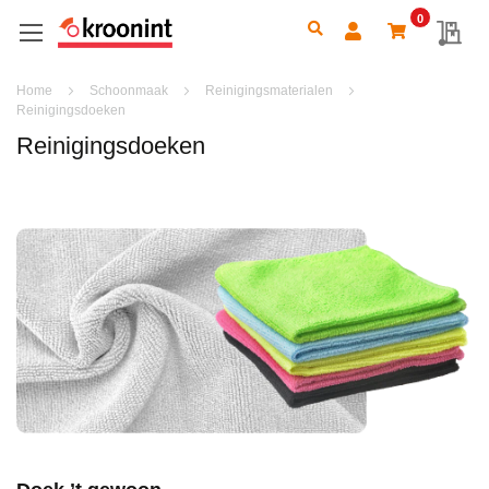
0
Search
My 
Home
Schoonmaak
Reinigingsmaterialen
Reinigingsdoeken
Reinigingsdoeken