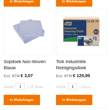
In Winkelwagen
In Winkelwagen
Sopdoek Non-Woven
Tork Industriële
Blauw
Reinigingsdoek
€ 3,07
€ 125,95
Excl. BTW
Excl. BTW
Aantal
x 10 Stuks
Aantal
x Doos
In Winkelwagen
In Winkelwagen