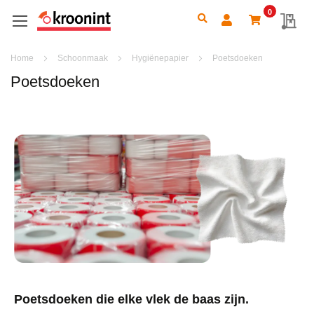
0
Search
My 
Home
Schoonmaak
Hygiënepapier
Poetsdoeken
Poetsdoeken
Poetsdoeken die elke vlek de baas zijn.