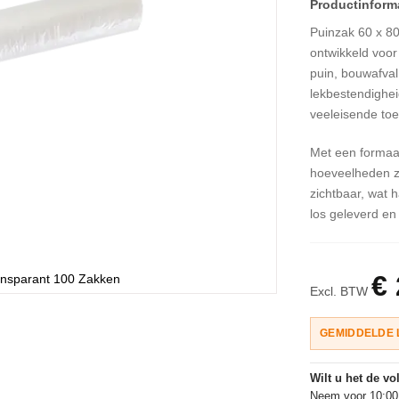
Puinzak 60 x 80
ontwikkeld voor
puin, bouwafval
lekbestendighei
veeleisende to
Met een formaat
hoeveelheden z
zichtbaar, wat 
los geleverd en 
€ 
ansparant 100 Zakken
Excl. BTW
GEMIDDELDE 
Wilt u het de v
Neem voor 10:00