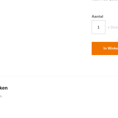
Aantal
x Doo
In Wink
kken
n