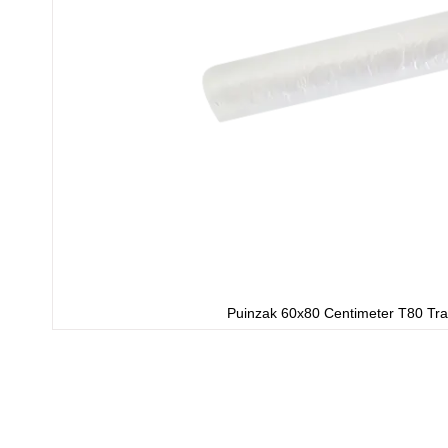
Puinzak 60x80 Centimeter T80 Tr
Ga
naar
het
begin
van
de