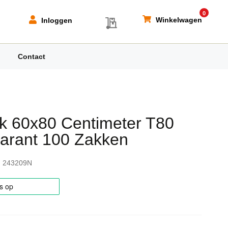
0
My Quote
Winkelwagen
Inloggen
Contact
k 60x80 Centimeter T80
arant 100 Zakken
243209N