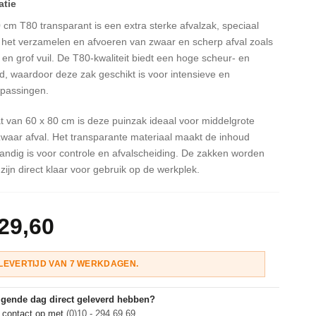
 cm T80 transparant is een extra sterke afvalzak, speciaal
 het verzamelen en afvoeren van zwaar en scherp afval zoals
 en grof vuil. De T80-kwaliteit biedt een hoge scheur- en
d, waardoor deze zak geschikt is voor intensieve en
epassingen.
 van 60 x 80 cm is deze puinzak ideaal voor middelgrote
waar afval. Het transparante materiaal maakt de inhoud
handig is voor controle en afvalscheiding. De zakken worden
zijn direct klaar voor gebruik op de werkplek.
29,60
LEVERTIJD VAN 7 WERKDAGEN.
olgende dag direct geleverd hebben?
 contact op met
(0)10 - 294 69 69