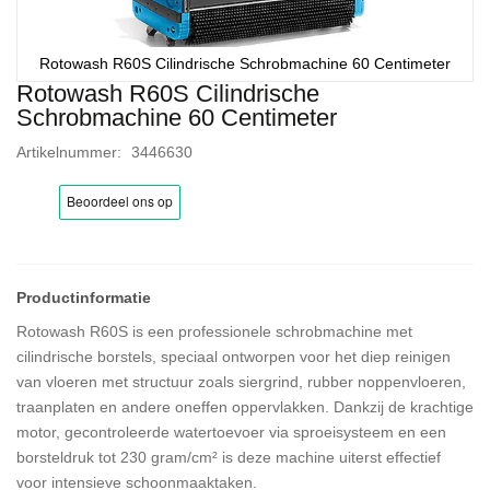
Rotowash R60S Cilindrische Schrobmachine 60 Centimeter
Rotowash R60S Cilindrische
Ga
Schrobmachine 60 Centimeter
naar
het
Artikelnummer
3446630
begin
van
de
afbeeldingen-
gallerij
Rotowash R60S is een professionele schrobmachine met
cilindrische borstels, speciaal ontworpen voor het diep reinigen
van vloeren met structuur zoals siergrind, rubber noppenvloeren,
traanplaten en andere oneffen oppervlakken. Dankzij de krachtige
motor, gecontroleerde watertoevoer via sproeisysteem en een
borsteldruk tot 230 gram/cm² is deze machine uiterst effectief
voor intensieve schoonmaaktaken.