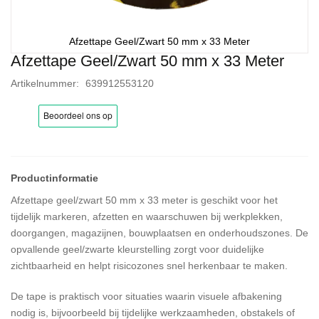
Afzettape Geel/Zwart 50 mm x 33 Meter
Afzettape Geel/Zwart 50 mm x 33 Meter
Ga
naar
Artikelnummer
639912553120
het
begin
van
de
afbeeldingen-
gallerij
Afzettape geel/zwart 50 mm x 33 meter is geschikt voor het
tijdelijk markeren, afzetten en waarschuwen bij werkplekken,
doorgangen, magazijnen, bouwplaatsen en onderhoudszones. De
opvallende geel/zwarte kleurstelling zorgt voor duidelijke
zichtbaarheid en helpt risicozones snel herkenbaar te maken.
De tape is praktisch voor situaties waarin visuele afbakening
nodig is, bijvoorbeeld bij tijdelijke werkzaamheden, obstakels of