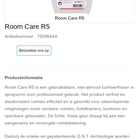
Room Care R5
Room Care R5
Ga
naar
Artikelnummer
7509664A
het
begin
van
de
afbeeldingen-
gallerij
Room Care R5 is een gebruiksklare, niet-aërosol luchtverfrisser in
sprayvorm voor professioneel gebruik. Het product verfrist en
deodoriseert ruimtes effectief en is geschikt voor uiteenlopende
omgevingen zoals sanitaire ruimtes, hotelkamers, kantoren en
openbare gebouwen. De lichte, frisse geur draagt bij aan een
aangename en verzorgde ruimtebeleving.
Dankzij de unieke en gepatenteerde O.N.T.-technologie worden