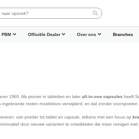
Search
PBM
Officiële Dealer
Over ons
Branches
ren 1960. Als pionier in tabletten en later
all‑in‑one capsules
heeft S
 ingebrande resten moeiteloos verwijderd, en dat zonder voorspoelen — 
ineren: van poeder tot tablet en capsule, telkens met een focus op
kra
 innovatief door nieuwe varianten te ontwikkelen die meer reinigen met 