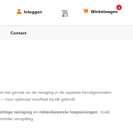
0
My Quote
Winkelwagen
Inloggen
Contact
un het gemak en de reiniging in de vaatwas heruitgevonden.
voor optimaal resultaat bij elk gebruik.
chtige reiniging
én
milieubewuste toepassingen
, zoals
minder verspilling.