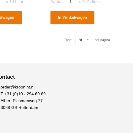
x 10 Liter
Aantal
x 102 Stuks
elwagen
In Winkelwagen
Toon
per pagina
ontact
order@kroonint.nl
T +31 (0)10 - 294 69 69
Albert Plesmanweg 77
3088 GB Rotterdam