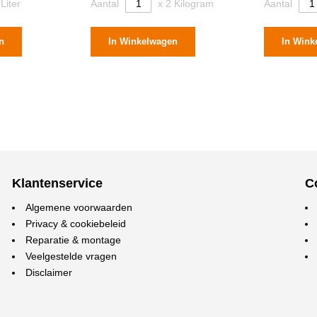
 Liter
Aantal
x 2 Kilogram
Aantal
n
In Winkelwagen
In Wink
Klantenservice
C
Algemene voorwaarden
Privacy & cookiebeleid
Reparatie & montage
Veelgestelde vragen
Disclaimer