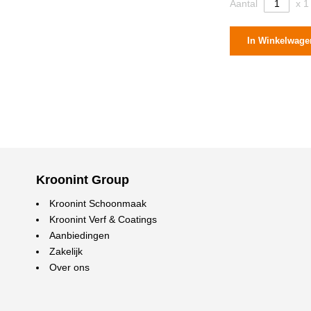
Aantal
x 1
In Winkelwage
Kroonint Group
Kroonint Schoonmaak
Kroonint Verf & Coatings
Aanbiedingen
Zakelijk
Over ons