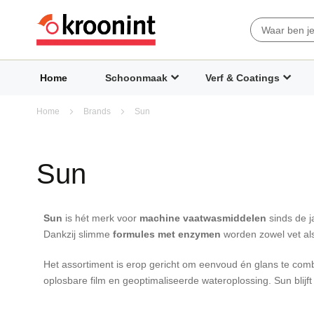
Search
Home
Schoonmaak
Verf & Coatings
Home
Brands
Sun
Sun
Sun
is hét merk voor
machine vaatwasmiddelen
sinds de ja
Dankzij slimme
formules met enzymen
worden zowel vet als
Het assortiment is erop gericht om eenvoud én glans te comb
oplosbare film en geoptimaliseerde wateroplossing. Sun blijft