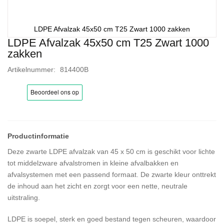
LDPE Afvalzak 45x50 cm T25 Zwart 1000 zakken
LDPE Afvalzak 45x50 cm T25 Zwart 1000
Ga
zakken
naar
het
Artikelnummer
814400B
begin
van
de
afbeeldingen-
gallerij
Deze zwarte LDPE afvalzak van 45 x 50 cm is geschikt voor lichte
tot middelzware afvalstromen in kleine afvalbakken en
afvalsystemen met een passend formaat. De zwarte kleur onttrekt
de inhoud aan het zicht en zorgt voor een nette, neutrale
uitstraling.
LDPE is soepel, sterk en goed bestand tegen scheuren, waardoor