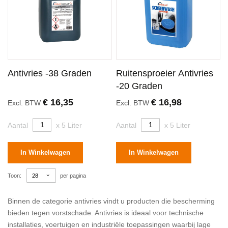
Antivries -38 Graden
Ruitensproeier Antivries
-20 Graden
€ 16,35
€ 16,98
Excl. BTW
Excl. BTW
Aantal
x 5 Liter
Aantal
x 5 Liter
In Winkelwagen
In Winkelwagen
Toon
per pagina
Binnen de categorie antivries vindt u producten die bescherming
bieden tegen vorstschade. Antivries is ideaal voor technische
installaties, voertuigen en industriële toepassingen waarbij lage