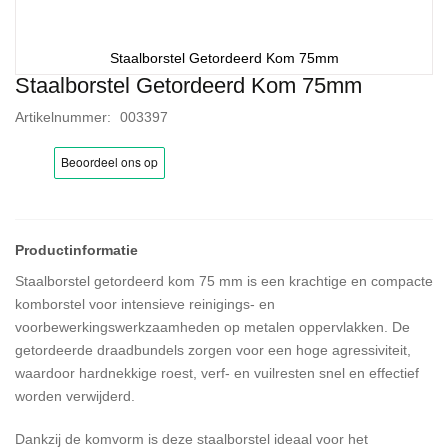
Staalborstel Getordeerd Kom 75mm
Staalborstel Getordeerd Kom 75mm
Ga
naar
Artikelnummer
003397
het
begin
van
de
afbeeldingen-
gallerij
Staalborstel getordeerd kom 75 mm is een krachtige en compacte
komborstel voor intensieve reinigings- en
voorbewerkingswerkzaamheden op metalen oppervlakken. De
getordeerde draadbundels zorgen voor een hoge agressiviteit,
waardoor hardnekkige roest, verf- en vuilresten snel en effectief
worden verwijderd.
Dankzij de komvorm is deze staalborstel ideaal voor het