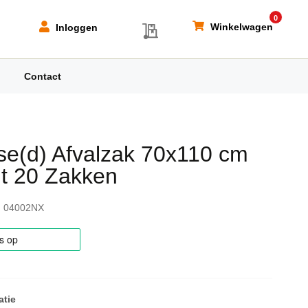
0
My Quote
Winkelwagen
Inloggen
Contact
se(d) Afvalzak 70x110 cm
t 20 Zakken
04002NX