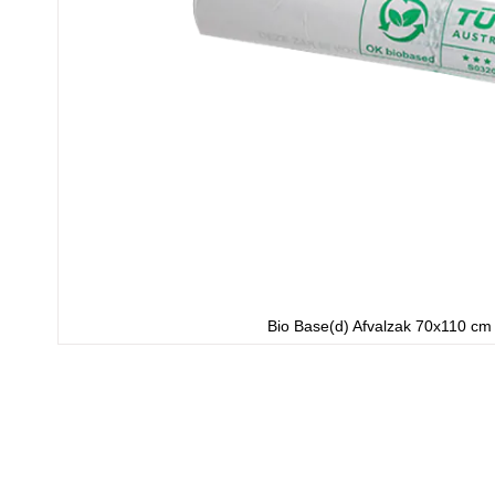
Bio Base(d) Afvalzak 70x110 cm
Ga
naar
het
begin
van
de
afbeeldingen-