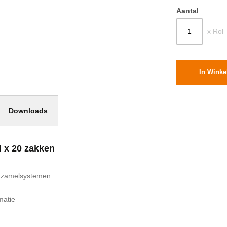
Aantal
x Rol
In Wink
Downloads
l x 20 zakken
inzamelsystemen
matie