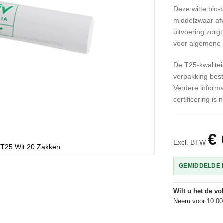
Deze witte bio-b
middelzwaar afv
uitvoering zorgt
voor algemene 
De T25-kwaliteit
verpakking besta
Verdere informa
certificering is
€ 
Excl. BTW
 T25 Wit 20 Zakken
GEMIDDELDE L
Wilt u het de v
Neem voor 10:00