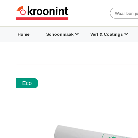
Search
Home
Schoonmaak
Verf & Coatings
Ga
naar
het
Eco
einde
van
de
afbeeldingen-
gallerij