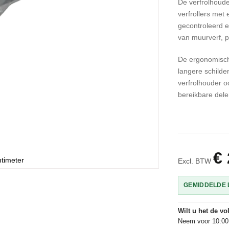
De verfrolhoude
verfrollers met
gecontroleerd e
van muurverf, p
De ergonomische
langere schilde
verfrolhouder o
bereikbare dele
€ 
ntimeter
Excl. BTW
GEMIDDELDE L
Wilt u het de v
Neem voor 10:00