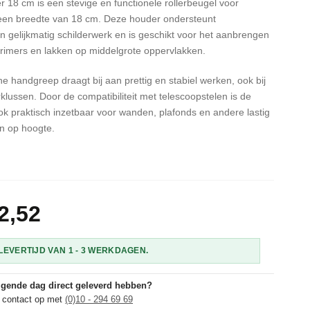
r 18 cm is een stevige en functionele rollerbeugel voor
 een breedte van 18 cm. Deze houder ondersteunt
n gelijkmatig schilderwerk en is geschikt voor het aanbrengen
rimers en lakken op middelgrote oppervlakken.
 handgreep draagt bij aan prettig en stabiel werken, ook bij
rklussen. Door de compatibiliteit met telescoopstelen is de
ok praktisch inzetbaar voor wanden, plafonds en andere lastig
n op hoogte.
2,52
EVERTIJD VAN 1 - 3 WERKDAGEN.
olgende dag direct geleverd hebben?
 contact op met
(0)10 - 294 69 69