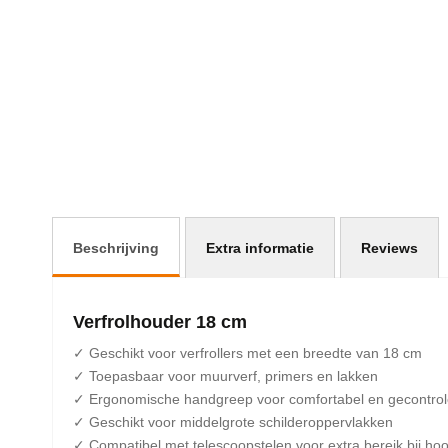
afbeeldingen-
gallerij
Beschrijving
Extra informatie
Reviews
Verfrolhouder 18 cm
✓ Geschikt voor verfrollers met een breedte van 18 cm
✓ Toepasbaar voor muurverf, primers en lakken
✓ Ergonomische handgreep voor comfortabel en gecontro
✓ Geschikt voor middelgrote schilderoppervlakken
✓ Compatibel met telescoopstelen voor extra bereik bij ho