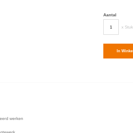
Aantal
x Stuk
In Wink
leerd werken
ogtewerk