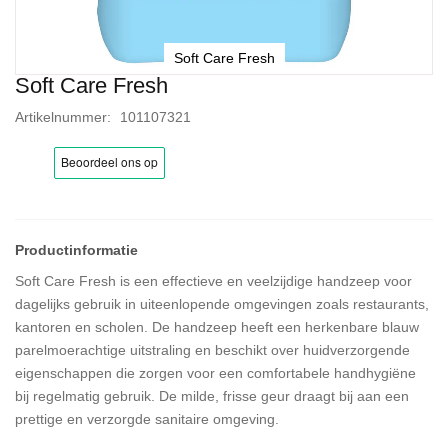
Soft Care Fresh
Soft Care Fresh
Ga
naar
Artikelnummer
101107321
het
begin
van
de
afbeeldingen-
gallerij
Soft Care Fresh is een effectieve en veelzijdige handzeep voor
dagelijks gebruik in uiteenlopende omgevingen zoals restaurants,
kantoren en scholen. De handzeep heeft een herkenbare blauw
parelmoerachtige uitstraling en beschikt over huidverzorgende
eigenschappen die zorgen voor een comfortabele handhygiëne
bij regelmatig gebruik. De milde, frisse geur draagt bij aan een
prettige en verzorgde sanitaire omgeving.