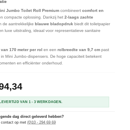
ini Jumbo Toilet Roll Premium
combineert
comfort en
én compacte oplossing. Dankzij het
2-laags zachte
 de aantrekkelijke
blauwe bladopdruk
biedt dit toiletpapier
 luxe uitstraling, ideaal voor representatieve sanitaire
 van 170 meter per rol
en een
rolbreedte van 9,7 cm
past
t in Mini Jumbo-dispensers. De hoge capaciteit betekent
omenten en efficiënter onderhoud.
94,34
EVERTIJD VAN 1 - 3 WERKDAGEN.
olgende dag direct geleverd hebben?
 contact op met
(0)10 - 294 69 69