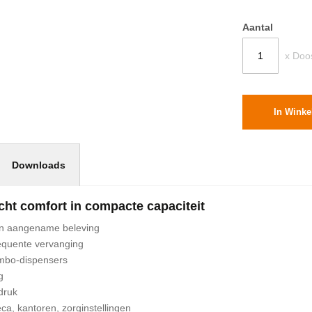
Aantal
x Doo
In Wink
Downloads
ht comfort in compacte capaciteit
en aangename beleving
requente vervanging
umbo-dispensers
g
druk
ca, kantoren, zorginstellingen