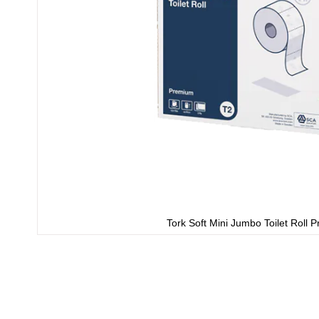
Tork Soft Mini Jumbo Toilet Roll 
Ga
naar
het
begin
van
de