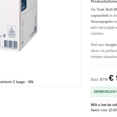
De
Tork Soft M
capaciteit
in é
tissuepapier
en
een verzorgde en
ruimtes.
Met een
lengte
deze rol perfec
minder wisselm
€ 
Excl. BTW
Premium 2 laags - Wit
GEMIDDELDE L
Wilt u het de v
Neem voor 10:00