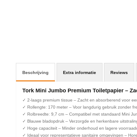
afbeeldingen-
gallerij
Beschrijving
Extra informatie
Reviews
Tork Mini Jumbo Premium Toiletpapier – Zac
✓ 2-laags premium tissue – Zacht en absorberend voor e
✓ Rollengte: 170 meter – Voor langdurig gebruik zonder f
✓ Rolbreedte: 9,7 cm – Compatibel met standaard Mini J
✓ Blauwe bladopdruk – Verzorgde en herkenbare uitstralin
✓ Hoge capaciteit – Minder onderhoud en lagere voorraad
✓ Ideaal voor representatieve sanitaire omgevingen – Hore