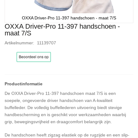
OXXA Driver-Pro 11-397 handschoen - maat 7/S
OXXA Driver-Pro 11-397 handschoen -
Ga
maat 7/S
naar
het
Artikelnummer
11139707
begin
van
de
afbeeldingen-
gallerij
De OXXA Driver-Pro 11-397 handschoen maat 7/S is een
soepele, ongevoerde driver handschoen van A-kwaliteit
buffelleder. De volledig buffellederen uitvoering biedt stevige
handbescherming en is geschikt voor werkzaamheden waarbij
grip, bewegingsvrijheid en draagcomfort belangrijk zijn.
De handschoen heeft zigzag elastiek op de rugzijde en een slip-