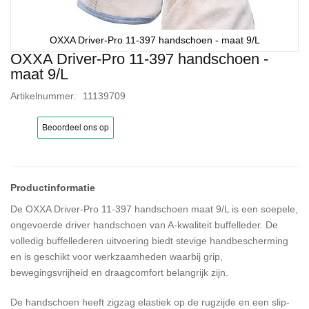
OXXA Driver-Pro 11-397 handschoen - maat 9/L
OXXA Driver-Pro 11-397 handschoen -
Ga
maat 9/L
naar
het
Artikelnummer
11139709
begin
van
de
afbeeldingen-
gallerij
De OXXA Driver-Pro 11-397 handschoen maat 9/L is een soepele,
ongevoerde driver handschoen van A-kwaliteit buffelleder. De
volledig buffellederen uitvoering biedt stevige handbescherming
en is geschikt voor werkzaamheden waarbij grip,
bewegingsvrijheid en draagcomfort belangrijk zijn.
De handschoen heeft zigzag elastiek op de rugzijde en een slip-