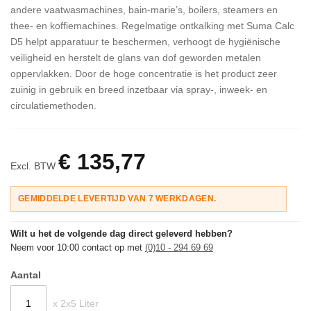
andere vaatwasmachines, bain-marie’s, boilers, steamers en
thee- en koffiemachines. Regelmatige ontkalking met Suma Calc
D5 helpt apparatuur te beschermen, verhoogt de hygiënische
veiligheid en herstelt de glans van dof geworden metalen
oppervlakken. Door de hoge concentratie is het product zeer
zuinig in gebruik en breed inzetbaar via spray-, inweek- en
circulatiemethoden.
€ 135,77
Excl. BTW
GEMIDDELDE LEVERTIJD VAN 7 WERKDAGEN.
Wilt u het de volgende dag direct geleverd hebben?
Neem voor 10:00 contact op met
(0)10 - 294 69 69
Aantal
x 2x5 Liter