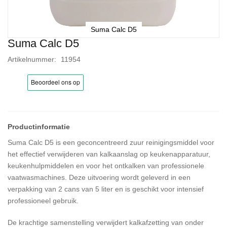
Suma Calc D5
Suma Calc D5
Ga
naar
Artikelnummer
11954
het
begin
van
de
afbeeldingen-
gallerij
Suma Calc D5 is een geconcentreerd zuur reinigingsmiddel voor
het effectief verwijderen van kalkaanslag op keukenapparatuur,
keukenhulpmiddelen en voor het ontkalken van professionele
vaatwasmachines. Deze uitvoering wordt geleverd in een
verpakking van 2 cans van 5 liter en is geschikt voor intensief
professioneel gebruik.
De krachtige samenstelling verwijdert kalkafzetting van onder