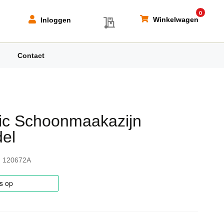
0
My Quote
Winkelwagen
Inloggen
Contact
tic Schoonmaakazijn
el
120672A