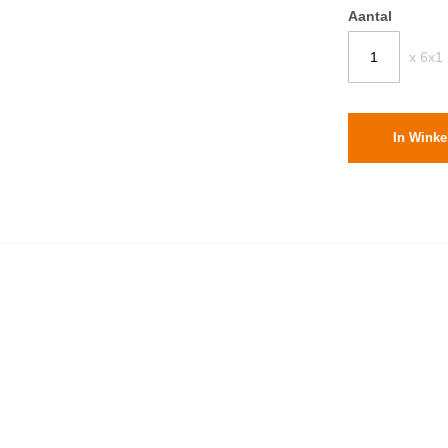
Aantal
x 6x1 
In Wink