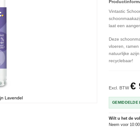
Vintastic Scho
schoonmaakazijn
laat een aangen
Deze schoonmaak
vloeren, ramen
natuurlijke azij
recyclebaar!
€ 
Excl. BTW
jn Lavendel
GEMIDDELDE L
Wilt u het de v
Neem voor 10:00