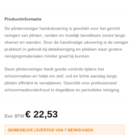
afbeeldingen-
gallerij
De plintenreiniger handuitvoering is geschikt voor het gericht
reinigen van plinten, randen en moeilijk bereikbare zones langs
vloeren en wanden. Door de handmatige uitvoering is de reiniger
praktisch in gebruik bij detailreiniging en plekken waar grotere
reinigingsmaterialen minder goed bij kunnen.
Deze plintenreiniger biedt goede controle tijdens het
schoonmaken en helpt om stof, vuil en lichte aanslag langs
plinten efficiënt te verwijderen. Geschikt voor professioneel
schoonmaakonderhoud in dagelijkse en periodieke reiniging.
€ 22,53
Excl. BTW
GEMIDDELDE LEVERTIJD VAN 7 WERKDAGEN.