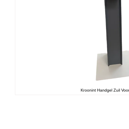
Kroonint Handgel Zuil Voor
Ga
naar
het
begin
van
de