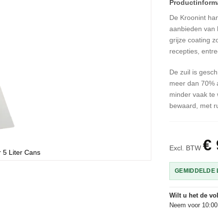
De Kroonint han
aanbieden van 
grijze coating z
recepties, entr
De zuil is gesc
meer dan 70% al
minder vaak te 
bewaard, met ru
€ 
Excl. BTW
 5 Liter Cans
GEMIDDELDE L
Wilt u het de v
Neem voor 10:00