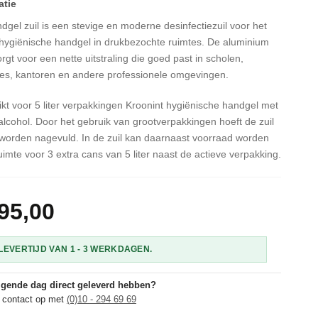
dgel zuil is een stevige en moderne desinfectiezuil voor het
hygiënische handgel in drukbezochte ruimtes. De aluminium
orgt voor een nette uitstraling die goed past in scholen,
ees, kantoren en andere professionele omgevingen.
hikt voor 5 liter verpakkingen Kroonint hygiënische handgel met
cohol. Door het gebruik van grootverpakkingen hoeft de zuil
worden nagevuld. In de zuil kan daarnaast voorraad worden
imte voor 3 extra cans van 5 liter naast de actieve verpakking.
95,00
EVERTIJD VAN 1 - 3 WERKDAGEN.
olgende dag direct geleverd hebben?
 contact op met
(0)10 - 294 69 69