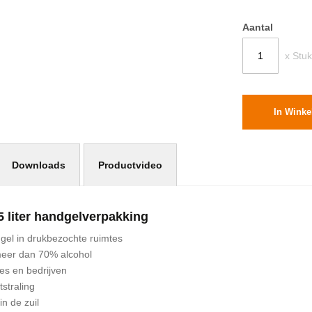
Aantal
x Stuk
In Wink
Downloads
Productvideo
5 liter handgelverpakking
gel in drukbezochte ruimtes
 meer dan 70% alcohol
es en bedrijven
straling
n de zuil