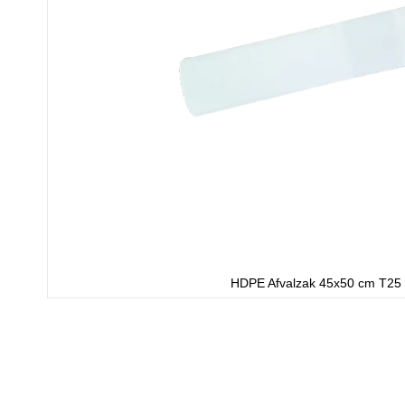
HDPE Afvalzak 45x50 cm T25
Ga
naar
het
begin
van
de