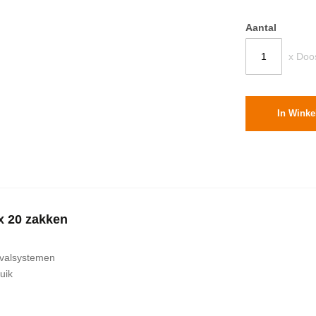
Aantal
x Doo
In Wink
 x 20 zakken
fvalsystemen
uik