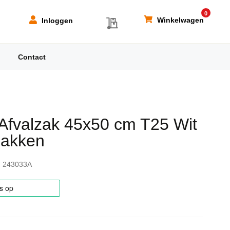
0
My Quote
Winkelwagen
Inloggen
Contact
fvalzak 45x50 cm T25 Wit
Zakken
243033A