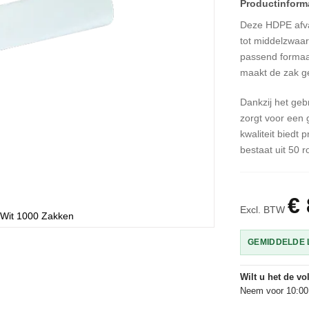
Deze HDPE afval
tot middelzwaar
passend formaat.
maakt de zak ge
Dankzij het geb
zorgt voor een 
kwaliteit biedt 
bestaat uit 50 r
€ 
Excl. BTW
 Wit 1000 Zakken
GEMIDDELDE L
Wilt u het de v
Neem voor 10:00