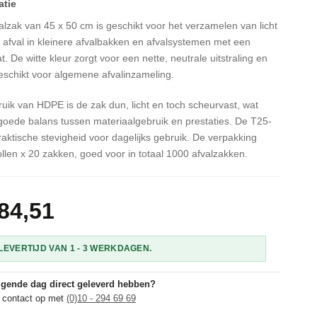
zak van 45 x 50 cm is geschikt voor het verzamelen van licht
 afval in kleinere afvalbakken en afvalsystemen met een
 De witte kleur zorgt voor een nette, neutrale uitstraling en
schikt voor algemene afvalinzameling.
ruik van HDPE is de zak dun, licht en toch scheurvast, wat
goede balans tussen materiaalgebruik en prestaties. De T25-
praktische stevigheid voor dagelijks gebruik. De verpakking
ollen x 20 zakken, goed voor in totaal 1000 afvalzakken.
84,51
EVERTIJD VAN 1 - 3 WERKDAGEN.
olgende dag direct geleverd hebben?
 contact op met
(0)10 - 294 69 69