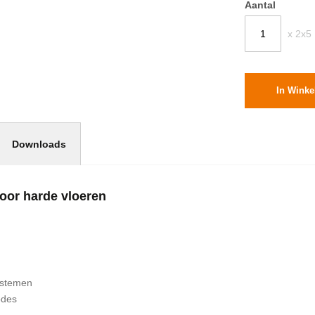
Aantal
x 2x5 
In Wink
Downloads
voor harde vloeren
ystemen
odes