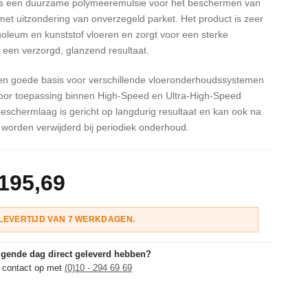
r is een duurzame polymeeremulsie voor het beschermen van
met uitzondering van onverzegeld parket. Het product is zeer
inoleum en kunststof vloeren en zorgt voor een sterke
een verzorgd, glanzend resultaat.
een goede basis voor verschillende vloeronderhoudssystemen
voor toepassing binnen High-Speed en Ultra-High-Speed
schermlaag is gericht op langdurig resultaat en kan ook na
g worden verwijderd bij periodiek onderhoud.
 195,69
LEVERTIJD VAN 7 WERKDAGEN.
olgende dag direct geleverd hebben?
 contact op met
(0)10 - 294 69 69