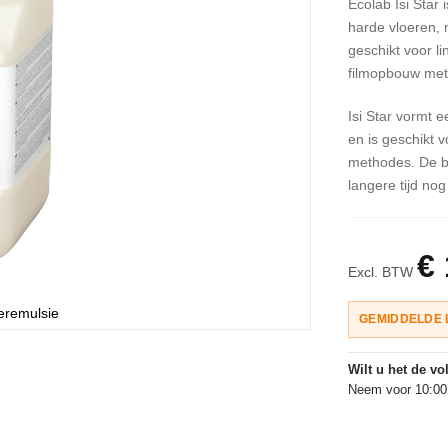
Ecolab Isi Sta
harde vloeren, 
geschikt voor l
filmopbouw met 
Isi Star vormt 
en is geschikt 
methodes. De be
langere tijd no
€
Excl. BTW
eeremulsie
GEMIDDELDE 
Wilt u het de v
Neem voor 10:00