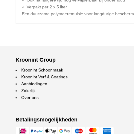
✓ Ook na langere tijd nog verwijderbaar bij onderhoud
✓ Verpakt per 2 x 5 liter
Een duurzame polymeeremulsie voor langdurige beschermi
Kroonint Group
Kroonint Schoonmaak
Kroonint Verf & Coatings
Aanbiedingen
Zakelijk
Over ons
Betalingsmogelijkheden