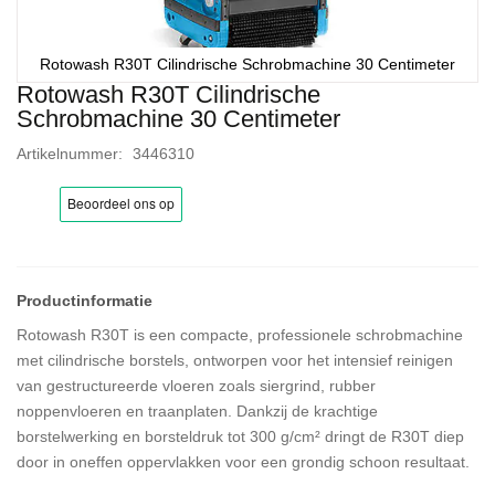
Rotowash R30T Cilindrische Schrobmachine 30 Centimeter
Rotowash R30T Cilindrische
Ga
Schrobmachine 30 Centimeter
naar
het
Artikelnummer
3446310
begin
van
de
afbeeldingen-
gallerij
Rotowash R30T is een compacte, professionele schrobmachine
met cilindrische borstels, ontworpen voor het intensief reinigen
van gestructureerde vloeren zoals siergrind, rubber
noppenvloeren en traanplaten. Dankzij de krachtige
borstelwerking en borsteldruk tot 300 g/cm² dringt de R30T diep
door in oneffen oppervlakken voor een grondig schoon resultaat.