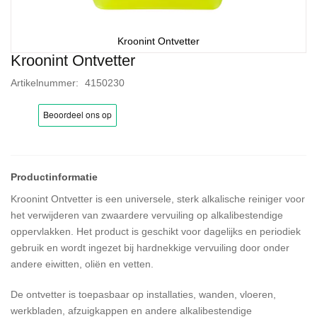
Kroonint Ontvetter
Kroonint Ontvetter
Ga
naar
Artikelnummer
4150230
het
begin
van
de
afbeeldingen-
gallerij
Kroonint Ontvetter is een universele, sterk alkalische reiniger voor
het verwijderen van zwaardere vervuiling op alkalibestendige
oppervlakken. Het product is geschikt voor dagelijks en periodiek
gebruik en wordt ingezet bij hardnekkige vervuiling door onder
andere eiwitten, oliën en vetten.
De ontvetter is toepasbaar op installaties, wanden, vloeren,
werkbladen, afzuigkappen en andere alkalibestendige