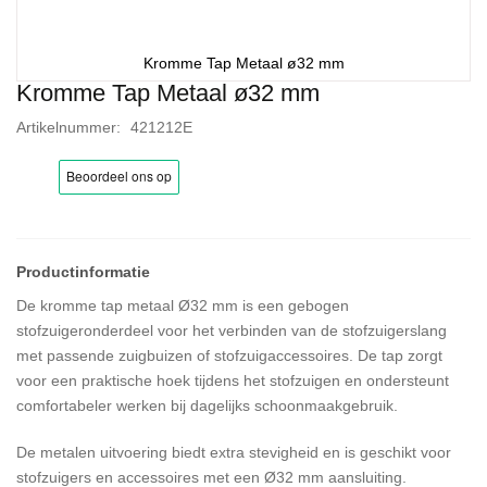
Kromme Tap Metaal ø32 mm
Kromme Tap Metaal ø32 mm
Ga
naar
Artikelnummer
421212E
het
begin
van
de
afbeeldingen-
gallerij
De kromme tap metaal Ø32 mm is een gebogen
stofzuigeronderdeel voor het verbinden van de stofzuigerslang
met passende zuigbuizen of stofzuigaccessoires. De tap zorgt
voor een praktische hoek tijdens het stofzuigen en ondersteunt
comfortabeler werken bij dagelijks schoonmaakgebruik.
De metalen uitvoering biedt extra stevigheid en is geschikt voor
stofzuigers en accessoires met een Ø32 mm aansluiting.