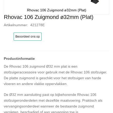
Rhovac 106 Zuigmond ø32mm (Plat)
Rhovac 106 Zuigmond ø32mm (Plat)
Ga
naar
Artikelnummer
421278E
het
begin
van
de
afbeeldingen-
gallerij
De Rhovac 106 zuigmond Ø32 mm plat is een
stofzuigeraccessoire voor gebruik met de Rhovac 106 stofzuiger.
De platte zuigmond is geschikt voor het stofzuigen van harde
vloeren en andere vlakke oppervlakken.
De Ø32 mm aansluiting past op bijbehorende Rhovac 106
stofzuigeronderdelen met dezelfde maatvoering. Praktisch als
vervangingsonderdeel wanneer de bestaande zuigmond
versleten, beschadigd of aan vervanging toe is.