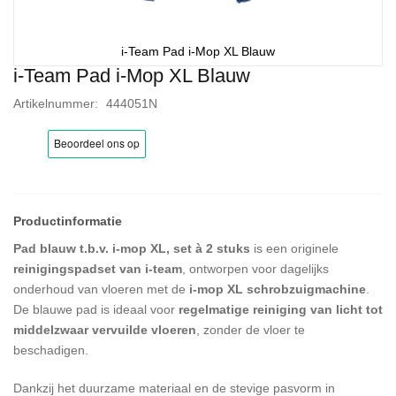
i-Team Pad i-Mop XL Blauw
i-Team Pad i-Mop XL Blauw
Ga
naar
Artikelnummer
444051N
het
begin
van
de
afbeeldingen-
gallerij
Pad blauw t.b.v. i-mop XL, set à 2 stuks
is een originele
reinigingspadset van i-team
, ontworpen voor dagelijks
onderhoud van vloeren met de
i-mop XL schrobzuigmachine
.
De blauwe pad is ideaal voor
regelmatige reiniging van licht tot
middelzwaar vervuilde vloeren
, zonder de vloer te
beschadigen.
Dankzij het duurzame materiaal en de stevige pasvorm in