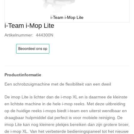
i-Team i-Mop Lite
i-Team i-Mop Lite
Ga
naar
Artikelnummer
444300N
het
begin
van
de
afbeeldingen-
gallerij
Een schrobzuigmachine met de flexibiliteit van een dweil
De imop Lite is lichter dan de i-mop XL en is daarmee de kleinste
en lichtste machine in de hele i-mop reeks. Met deze uitbreiding
op de huidige reeks i-mops biedt i-team een uiterst wendbaar en
draagbaar hulpmiddel dat perfect is voor mobiele reiniging. De
imop Lite kan nog kleinere plekjes bereiken dan zijn grotere broer,
de i-mop XL. Van het verbeterde bedieningspaneel tot het nieuwe