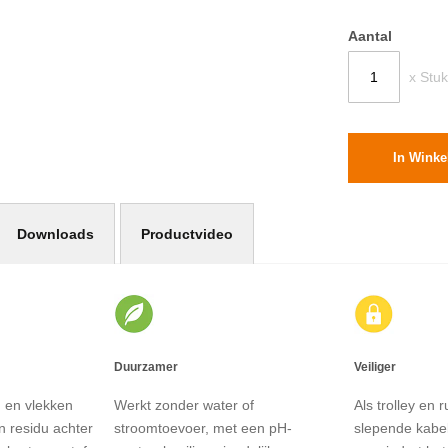
Aantal
x Stuk
In Wink
Downloads
Productvideo
Duurzamer
Veiliger
en vlekken
Werkt zonder water of
Als trolley en
n residu achter
stroomtoevoer, met een pH-
slepende kabel