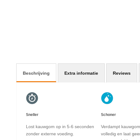
begin
van
de
afbeeldingen-
gallerij
Beschrijving
Extra informatie
Reviews
Sneller
Schoner
Lost kauwgom op in 5-6 seconden
Verdampt kauwgom 
zonder externe voeding.
volledig en laat gee