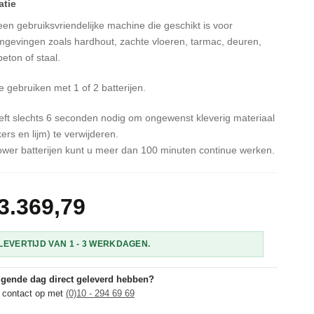
een gebruiksvriendelijke machine die geschikt is voor
mgevingen zoals hardhout, zachte vloeren, tarmac, deuren,
beton of staal.
e gebruiken met 1 of 2 batterijen.
ft slechts 6 seconden nodig om ongewenst kleverig materiaal
ers en lijm) te verwijderen.
ower batterijen kunt u meer dan 100 minuten continue werken.
3.369,79
i-Team i-Remove B Kauwgomverwijderaar 24V
EVERTIJD VAN 1 - 3 WERKDAGEN.
olgende dag direct geleverd hebben?
 contact op met
(0)10 - 294 69 69