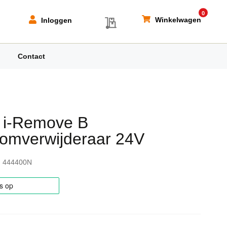
0
My Quote
Winkelwagen
Inloggen
Contact
 i-Remove B
omverwijderaar 24V
444400N