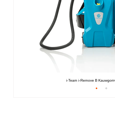
i-Team i-Remove B Kauwgomv
Ga
naar
het