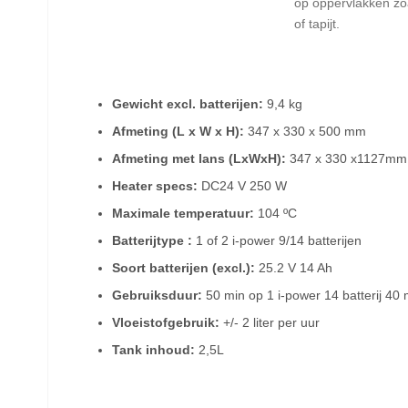
op oppervlakken zoa
of tapijt.
Gewicht excl. batterijen:
9,4 kg
Afmeting (L x W x H):
347 x 330 x 500 mm
Afmeting met lans (LxWxH):
347 x 330 x1127m
Heater specs:
DC24 V 250 W
Maximale temperatuur:
104 ºC
Batterijtype :
1 of 2 i-power 9/14 batterijen
Soort batterijen (excl.):
25.2 V 14 Ah
Gebruiksduur:
50 min op 1 i-power 14 batterij 40 
Vloeistofgebruik:
+/- 2 liter per uur
Tank inhoud:
2,5L