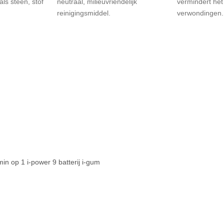
ls steen, stof
neutraal, milieuvriendelijk
vermindert he
reinigingsmiddel.
verwondingen.
m
min op 1 i-power 9 batterij i-gum