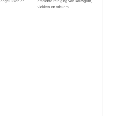
t ongelukken en
efficiënte reiniging van kauwgom,
vlekken en stickers.