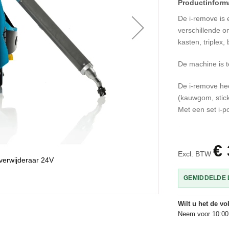
De i-remove is 
verschillende o
kasten, triplex, 
De machine is t
De i-remove hee
(kauwgom, stick
Met een set i-p
€ 
Excl. BTW
erwijderaar 24V
GEMIDDELDE L
Wilt u het de v
Neem voor 10:00