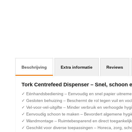
begin
van
de
afbeeldingen-
gallerij
Beschrijving
Extra informatie
Reviews
Tork Centrefeed Dispenser – Snel, schoon en
✓ Eénhandsbediening – Eenvoudig en snel papier uitnem
✓ Gesloten behuizing – Beschermt de rol tegen vuil en voc
✓ Vel-voor-vel-uitgifte – Minder verbruik en verhoogde hyg
✓ Eenvoudig schoon te maken – Bevordert algemene hygi
✓ Wandmontage – Ruimtebesparend en direct toegankelijk
✓ Geschikt voor diverse toepassingen – Horeca, zorg, sch