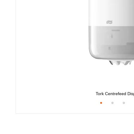
Tork Centrefeed Di
Ga
naar
het