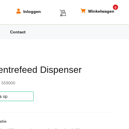
0
My Quote
Winkelwagen
Inloggen
Contact
entrefeed Dispenser
559000