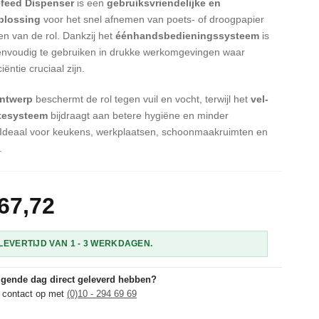
efeed Dispenser
is een
gebruiksvriendelijke en
plossing
voor het snel afnemen van poets- of droogpapier
en van de rol. Dankzij het
éénhandsbedieningssysteem
is
envoudig te gebruiken in drukke werkomgevingen waar
iëntie cruciaal zijn.
ontwerp
beschermt de rol tegen vuil en vocht, terwijl het
vel-
ftesysteem
bijdraagt aan betere hygiëne en minder
. Ideaal voor keukens, werkplaatsen, schoonmaakruimten en
.
67,72
Tork Centrefeed Dispenser
EVERTIJD VAN 1 - 3 WERKDAGEN.
olgende dag direct geleverd hebben?
 contact op met
(0)10 - 294 69 69