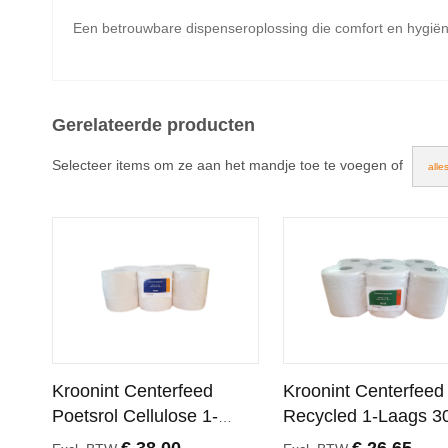
Een betrouwbare dispenseroplossing die comfort en hygiën
Gerelateerde producten
Selecteer items om ze aan het mandje toe te voegen of
alle
Kroonint Centerfeed
Kroonint Centerfeed
Poetsrol Cellulose 1-
Recycled 1-Laags 3
laags 300 meter 20 cm 6
Meter