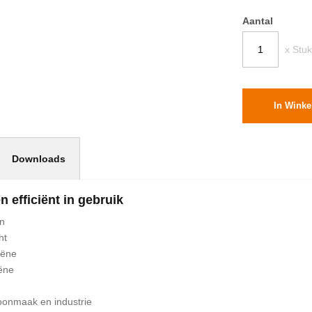
Aantal
x Stuk
In Wink
Downloads
 efficiënt in gebruik
en
ht
iëne
ëne
oonmaak en industrie