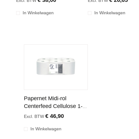
€ 38,00
€ 26,65
Excl. BTW
Excl. BTW
rollen
In Winkelwagen
In Winkelwagen
Papernet Midi-rol
Centerfeed Cellulose 1-
Laags 290 Meter
€ 46,90
Excl. BTW
In Winkelwagen