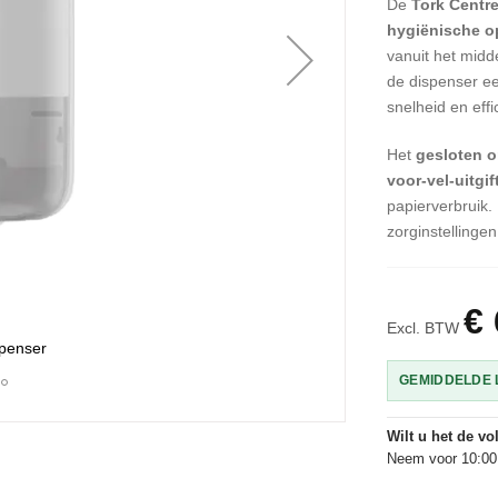
De
Tork Centr
hygiënische o
vanuit het midd
de dispenser e
snelheid en effic
Het
gesloten 
voor-vel-uitgi
papierverbruik
zorginstellingen
€ 
Excl. BTW
spenser
GEMIDDELDE L
Wilt u het de v
Neem voor 10:00