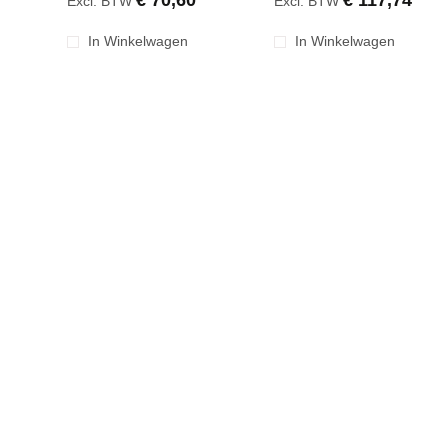
€ 70,60
€ 117,74
Excl. BTW
Excl. BTW
In Winkelwagen
In Winkelwagen