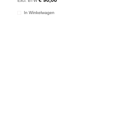
€ 90,06
Excl. BTW
In Winkelwagen