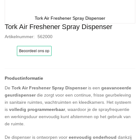
Tork Air Freshener Spray Dispenser
Tork Air Freshener Spray Dispenser
Ga
naar
Artikelnummer
562000
het
begin
van
de
afbeeldingen-
gallerij
De
Tork Air Freshener Spray Dispenser
is een
geavanceerde
geurdispenser
die zorgt voor een continue, frisse geurbeleving
in sanitaire ruimtes, wachtruimten en kleedkamers. Het systeem
is
volledig programmeerbaar
, waardoor je de sprayfrequentie
en werkingsduur eenvoudig kunt afstemmen op het gebruik van
de ruimte.
De dispenser is ontworpen voor
eenvoudig onderhoud
dankzij