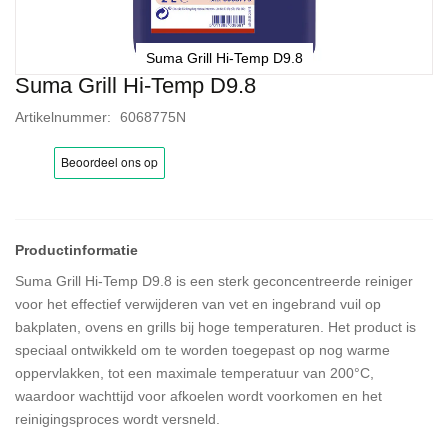
Suma Grill Hi-Temp D9.8
Suma Grill Hi-Temp D9.8
Ga
naar
Artikelnummer
6068775N
het
begin
van
de
afbeeldingen-
gallerij
Suma Grill Hi-Temp D9.8 is een sterk geconcentreerde reiniger
voor het effectief verwijderen van vet en ingebrand vuil op
bakplaten, ovens en grills bij hoge temperaturen. Het product is
speciaal ontwikkeld om te worden toegepast op nog warme
oppervlakken, tot een maximale temperatuur van 200°C,
waardoor wachttijd voor afkoelen wordt voorkomen en het
reinigingsproces wordt versneld.