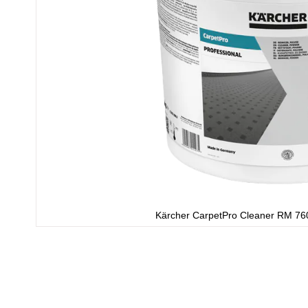
Kärcher CarpetPro Cleaner RM 760
Ga
naar
het
begin
van
de