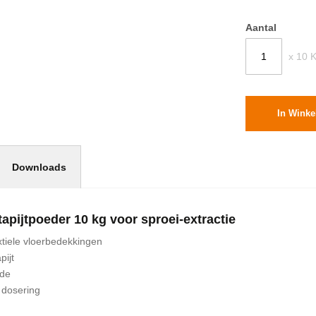
Aantal
x 10 
In Wink
Downloads
apijtpoeder 10 kg voor sproei-extractie
xtiele vloerbedekkingen
pijt
ode
 dosering