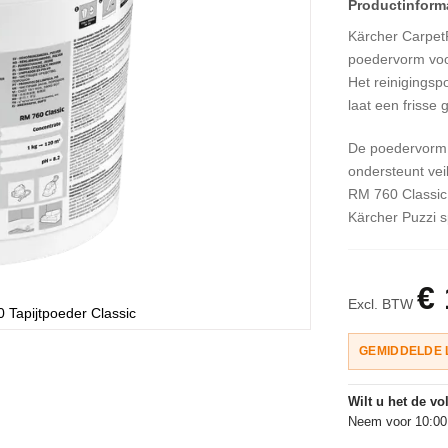
Kärcher CarpetP
poedervorm voor
Het reinigingspo
laat een frisse 
De poedervorm 
ondersteunt vei
RM 760 Classic 
Kärcher Puzzi s
€
Excl. BTW
 Tapijtpoeder Classic
GEMIDDELDE 
Wilt u het de v
Neem voor 10:00