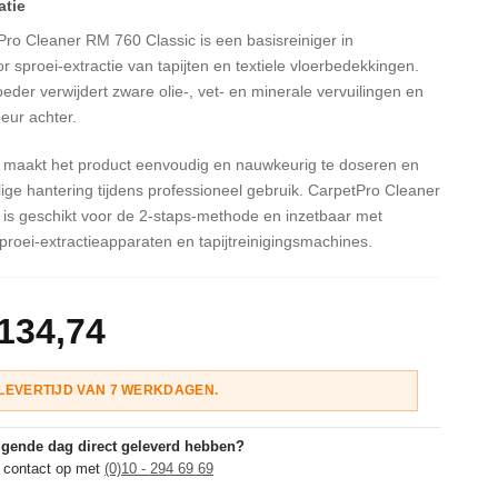
ro Cleaner RM 760 Classic is een basisreiniger in
 sproei-extractie van tapijten en textiele vloerbedekkingen.
eder verwijdert zware olie-, vet- en minerale vervuilingen en
geur achter.
maakt het product eenvoudig en nauwkeurig te doseren en
lige hantering tijdens professioneel gebruik. CarpetPro Cleaner
is geschikt voor de 2-staps-methode en inzetbaar met
proei-extractieapparaten en tapijtreinigingsmachines.
 134,74
LEVERTIJD VAN 7 WERKDAGEN.
olgende dag direct geleverd hebben?
 contact op met
(0)10 - 294 69 69