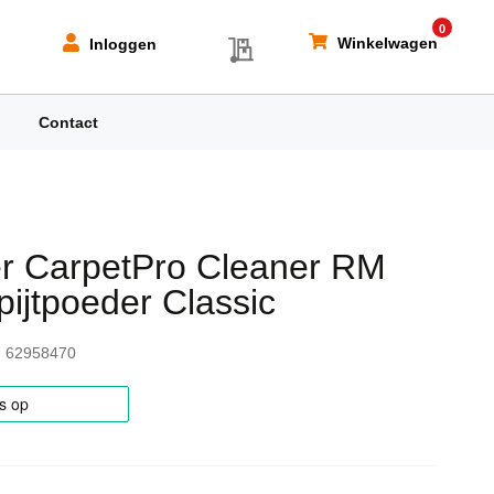
0
My Quote
Winkelwagen
Inloggen
Contact
r CarpetPro Cleaner RM
pijtpoeder Classic
62958470