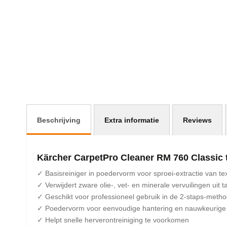
afbeeldingen-
gallerij
Beschrijving
Extra informatie
Reviews
Kärcher CarpetPro Cleaner RM 760 Classic t
✓ Basisreiniger in poedervorm voor sproei-extractie van te
✓ Verwijdert zware olie-, vet- en minerale vervuilingen uit ta
✓ Geschikt voor professioneel gebruik in de 2-staps-meth
✓ Poedervorm voor eenvoudige hantering en nauwkeurige
✓ Helpt snelle herverontreiniging te voorkomen