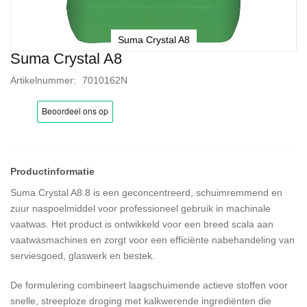
Suma Crystal A8
Suma Crystal A8
Ga
naar
Artikelnummer
7010162N
het
begin
van
de
afbeeldingen-
gallerij
Suma Crystal A8.8 is een geconcentreerd, schuimremmend en
zuur naspoelmiddel voor professioneel gebruik in machinale
vaatwas. Het product is ontwikkeld voor een breed scala aan
vaatwasmachines en zorgt voor een efficiënte nabehandeling van
serviesgoed, glaswerk en bestek.
De formulering combineert laagschuimende actieve stoffen voor
snelle, streeploze droging met kalkwerende ingrediënten die