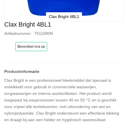
Clax Bright 4BL1
Clax Bright 4BL1
Ga
naar
Artikelnummer
7511880N
het
begin
van
de
afbeeldingen-
gallerij
Clax Bright is een professioneel bleekmiddel dat speciaal is
ontwikkeld voor gebruik in commerciële wasserijen,
zorgwasserijen en interne wasfaciliteiten. Het product wordt
toegepast bij wasprocessen tussen 40 en 50 °C en is geschikt
voor vrijwel alle textielsoorten, met uitzondering van wol en
nylon/polyamide. Clax Bright ondersteunt een effectieve bleking
en draagt bij aan een helder en hygiënisch wasresultaat.