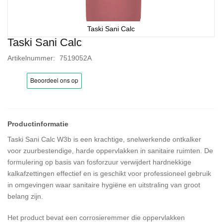
Taski Sani Calc
Taski Sani Calc
Ga
naar
Artikelnummer
7519052A
het
begin
van
de
afbeeldingen-
gallerij
Taski Sani Calc W3b is een krachtige, snelwerkende ontkalker
voor zuurbestendige, harde oppervlakken in sanitaire ruimten. De
formulering op basis van fosforzuur verwijdert hardnekkige
kalkafzettingen effectief en is geschikt voor professioneel gebruik
in omgevingen waar sanitaire hygiëne en uitstraling van groot
belang zijn.
Het product bevat een corrosieremmer die oppervlakken