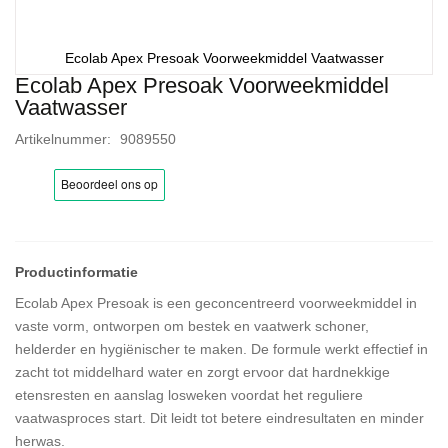
Ecolab Apex Presoak Voorweekmiddel Vaatwasser
Ecolab Apex Presoak Voorweekmiddel
Ga
Vaatwasser
naar
het
Artikelnummer
9089550
begin
van
de
afbeeldingen-
gallerij
Ecolab Apex Presoak is een geconcentreerd voorweekmiddel in
vaste vorm, ontworpen om bestek en vaatwerk schoner,
helderder en hygiënischer te maken. De formule werkt effectief in
zacht tot middelhard water en zorgt ervoor dat hardnekkige
etensresten en aanslag losweken voordat het reguliere
vaatwasproces start. Dit leidt tot betere eindresultaten en minder
herwas.