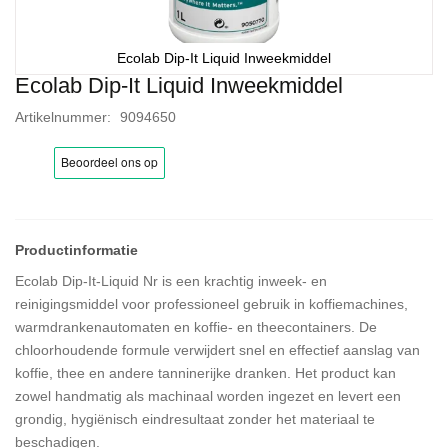
Ecolab Dip-It Liquid Inweekmiddel
Ecolab Dip-It Liquid Inweekmiddel
Ga
naar
Artikelnummer
9094650
het
begin
van
de
afbeeldingen-
gallerij
Ecolab Dip-It-Liquid Nr is een krachtig inweek- en
reinigingsmiddel voor professioneel gebruik in koffiemachines,
warmdrankenautomaten en koffie- en theecontainers. De
chloorhoudende formule verwijdert snel en effectief aanslag van
koffie, thee en andere tanninerijke dranken. Het product kan
zowel handmatig als machinaal worden ingezet en levert een
grondig, hygiënisch eindresultaat zonder het materiaal te
beschadigen.