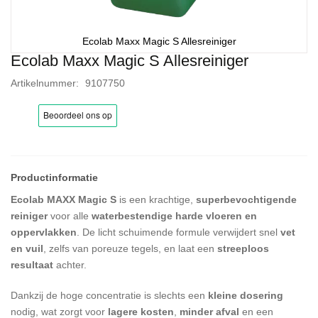
Ecolab Maxx Magic S Allesreiniger
Ecolab Maxx Magic S Allesreiniger
Ga
naar
Artikelnummer
9107750
het
begin
van
de
afbeeldingen-
gallerij
Ecolab MAXX Magic S
is een krachtige,
superbevochtigende
reiniger
voor alle
waterbestendige harde vloeren en
oppervlakken
. De licht schuimende formule verwijdert snel
vet
en vuil
, zelfs van poreuze tegels, en laat een
streeploos
resultaat
achter.
Dankzij de hoge concentratie is slechts een
kleine dosering
nodig, wat zorgt voor
lagere kosten
,
minder afval
en een