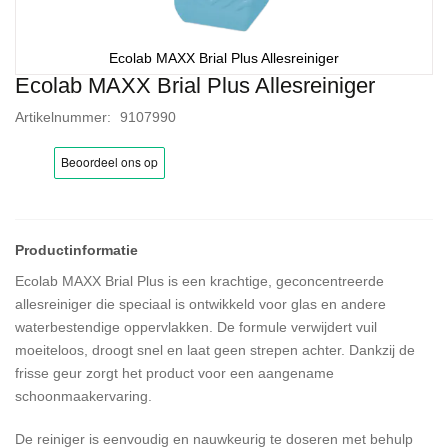
Ecolab MAXX Brial Plus Allesreiniger
Ecolab MAXX Brial Plus Allesreiniger
Ga
naar
Artikelnummer
9107990
het
begin
van
de
afbeeldingen-
gallerij
Ecolab MAXX Brial Plus is een krachtige, geconcentreerde
allesreiniger die speciaal is ontwikkeld voor glas en andere
waterbestendige oppervlakken. De formule verwijdert vuil
moeiteloos, droogt snel en laat geen strepen achter. Dankzij de
frisse geur zorgt het product voor een aangename
schoonmaakervaring.
De reiniger is eenvoudig en nauwkeurig te doseren met behulp