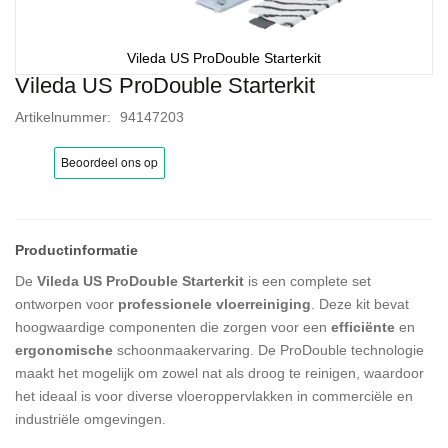
Vileda US ProDouble Starterkit
Vileda US ProDouble Starterkit
Ga
naar
Artikelnummer
94147203
het
begin
van
de
afbeeldingen-
gallerij
De
Vileda US ProDouble Starterkit
is een complete set
ontworpen voor
professionele vloerreiniging
.
Deze kit bevat
hoogwaardige componenten die zorgen voor een
efficiënte
en
ergonomische
schoonmaakervaring.
De ProDouble technologie
maakt het mogelijk om zowel nat als droog te reinigen, waardoor
het ideaal is voor diverse vloeroppervlakken in commerciële en
industriële omgevingen.