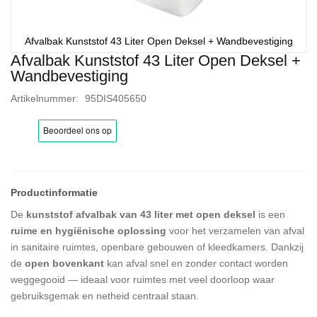
Afvalbak Kunststof 43 Liter Open Deksel + Wandbevestiging
Afvalbak Kunststof 43 Liter Open Deksel +
Ga
Wandbevestiging
naar
het
Artikelnummer
95DIS405650
begin
van
de
afbeeldingen-
gallerij
De
kunststof afvalbak van 43 liter met open deksel
is een
ruime en hygiënische oplossing
voor het verzamelen van afval
in sanitaire ruimtes, openbare gebouwen of kleedkamers. Dankzij
de
open bovenkant
kan afval snel en zonder contact worden
weggegooid — ideaal voor ruimtes met veel doorloop waar
gebruiksgemak en netheid centraal staan.