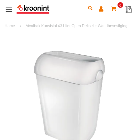
0
Search
My 
Home
Afvalbak Kunststof 43 Liter Open Deksel + Wandbevestiging
Ga
naar
het
einde
van
de
afbeeldingen-
gallerij