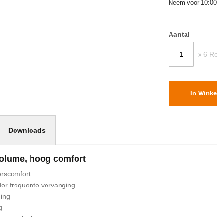
Neem voor 10:00
Aantal
x 6 Ro
In Wink
Downloads
volume, hoog comfort
erscomfort
der frequente vervanging
ding
g