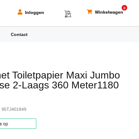
0
My Quote
Winkelwagen
Inloggen
Contact
et Toiletpapier Maxi Jumbo
ose 2-Laags 360 Meter1180
95TJ401849