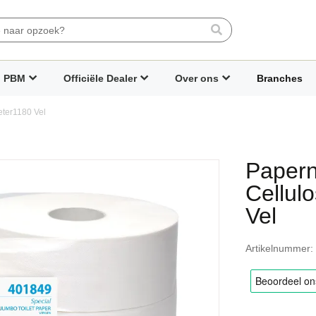
Search
PBM
Officiële Dealer
Over ons
Branches
eter1180 Vel
Papern
Cellul
Vel
Artikelnummer