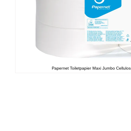
Papernet Toiletpapier Maxi Jumbo Cellulo
Ga
naar
het
begin
van
de
afbeeldingen-
gallerij