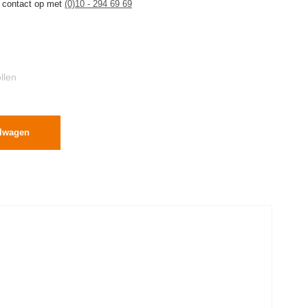
 contact op met
(0)10 - 294 69 69
llen
elwagen