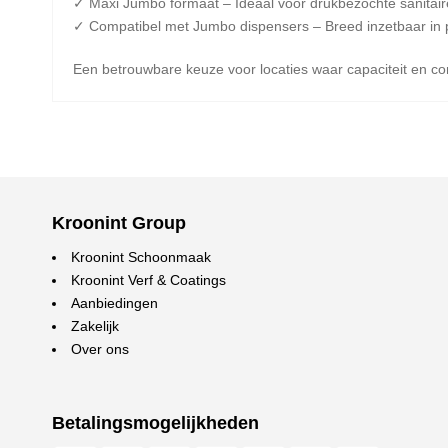
✓ Maxi Jumbo formaat – Ideaal voor drukbezochte sanitair
✓ Compatibel met Jumbo dispensers – Breed inzetbaar in 
Een betrouwbare keuze voor locaties waar capaciteit en c
Kroonint Group
Kroonint Schoonmaak
Kroonint Verf & Coatings
Aanbiedingen
Zakelijk
Over ons
Betalingsmogelijkheden