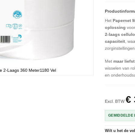
Het
Papernet M
oplossing
voor
2-laags cellul
capaciteit
, waa
zorginstellinge
Met
maar liefst
wisselen van ro
se 2-Laags 360 Meter1180 Vel
en onderhoudsa
€ 
Excl. BTW
GEMIDDELDE L
Wilt u het de v