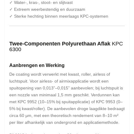
✓ Water-, kras-, stoot- en slijtvast
✓ Extreem weerbestendig en duurzaam
✓ Sterke hechting binnen meerlaags KPC-systemen
Twee-Componenten Polyurethaan Aflak
KPC
6300
Aanbrengen en Werking
De coating wordt verwerkt met kwast, roller, airless of
luchtspuit. Voor airless- of airmixapplicatie wordt een
spuitopening van 0,013”–0,015” aanbevolen; bij luchtspuit is
een nozzle van minimaal 1,5 mm geschikt. Verdunnen kan
met KPC 9952 (10–15% bij spuitapplicatie) of KPC 9953 (0–
5% bij kwast/roller). De aanbevolen droge laagdikte bedraagt
circa 60 µm, met een theoretisch rendement van 8–10 m²
per liter afhankelijk van ondergrond en applicatiemethode.