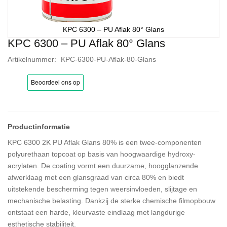
KPC 6300 – PU Aflak 80° Glans
KPC 6300 – PU Aflak 80° Glans
Ga
naar
Artikelnummer
KPC-6300-PU-Aflak-80-Glans
het
begin
van
de
afbeeldingen-
gallerij
KPC 6300 2K PU Aflak Glans 80% is een twee-componenten
polyurethaan topcoat op basis van hoogwaardige hydroxy-
acrylaten. De coating vormt een duurzame, hoogglanzende
afwerklaag met een glansgraad van circa 80% en biedt
uitstekende bescherming tegen weersinvloeden, slijtage en
mechanische belasting. Dankzij de sterke chemische filmopbouw
ontstaat een harde, kleurvaste eindlaag met langdurige
esthetische stabiliteit.