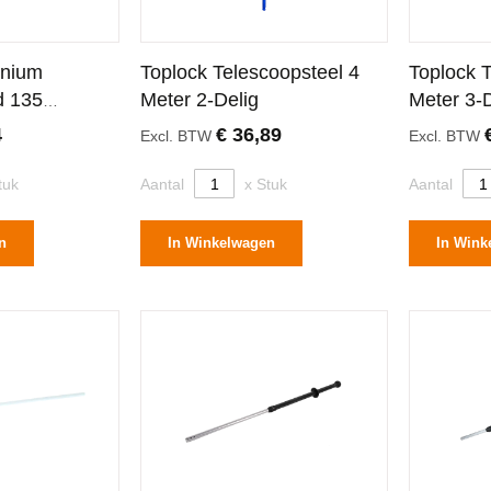
inium
Toplock Telescoopsteel 4
Toplock 
d 135
Meter 2-Delig
Meter 3-D
4
€ 36,89
Excl. BTW
Excl. BTW
tuk
Aantal
x Stuk
Aantal
n
In Winkelwagen
In Wink