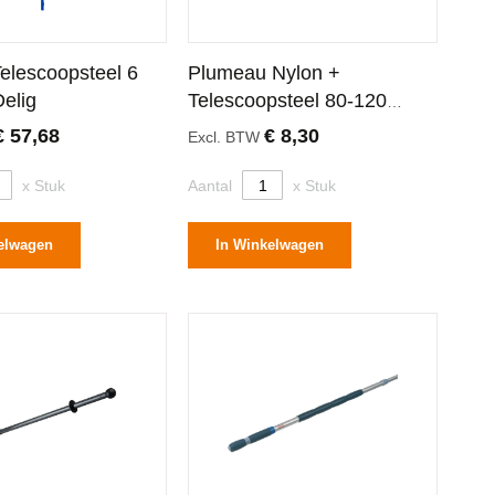
Telescoopsteel 6
Plumeau Nylon +
elig
Telescoopsteel 80-120
Centimeter
€ 57,68
€ 8,30
Excl. BTW
x Stuk
Aantal
x Stuk
elwagen
In Winkelwagen