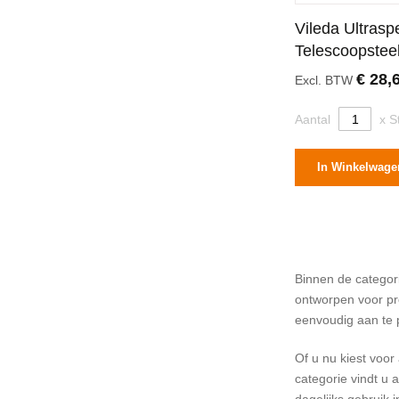
Vileda Ultrasp
Telescoopstee
Centimeter
€ 28,
Excl. BTW
Aantal
x S
In Winkelwage
Binnen de categor
ontworpen voor pro
eenvoudig aan te 
Of u nu kiest voo
categorie vindt u 