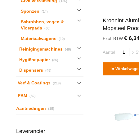
Afvalverzameling
136
producten
Sponzen
14
Kroonint Alum
Schrobben, vegen &
producten
Mopsteel Roo
Vloerpads
68
Centimeter
€ 6,3
producten
Materiaalwagens
Excl. BTW
10
producten
Reinigingsmachines
48
Aantal
x S
producten
Hygiënepapier
86
In Winkelwage
producten
Dispensers
48
producten
Verf & Coatings
219
producten
PBM
82
producten
Aanbiedingen
15
Leverancier