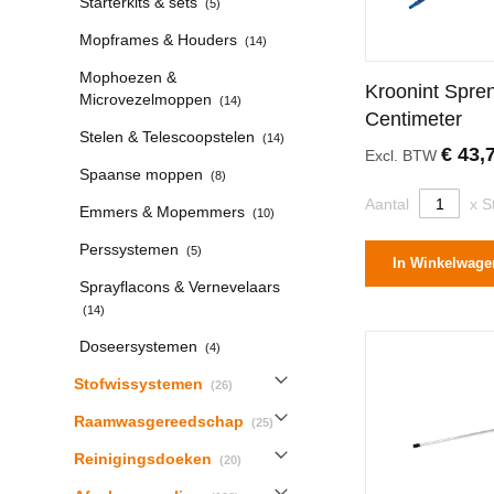
Starterkits & sets
5
producten
Mopframes & Houders
14
Mophoezen &
Kroonint Spren
producten
Microvezelmoppen
14
Centimeter
producten
Stelen & Telescoopstelen
14
€ 43,
Excl. BTW
producten
Spaanse moppen
8
Aantal
x S
producten
Emmers & Mopemmers
10
producten
Perssystemen
5
In Winkelwage
Sprayflacons & Vernevelaars
producten
14
producten
Doseersystemen
4
producten
Stofwissystemen
26
producten
Raamwasgereedschap
25
producten
Reinigingsdoeken
20
producten