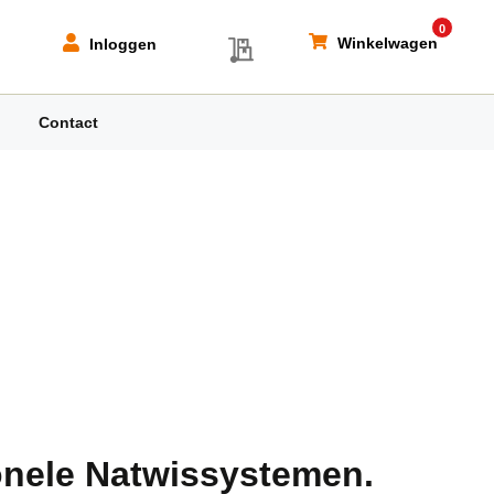
0
My Quote
Winkelwagen
Inloggen
Contact
onele Natwissystemen.