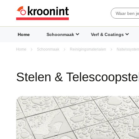
Search
Home
Schoonmaak
Verf & Coatings
Home
Schoonmaak
Reinigingsmaterialen
Natwissyst
Stelen & Telescoopste