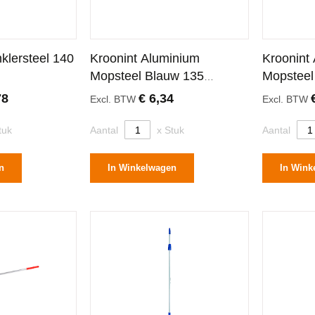
klersteel 140
Kroonint Aluminium
Kroonint
Mopsteel Blauw 135
Mopsteel
Centimeter
Centimet
78
€ 6,34
Excl. BTW
Excl. BTW
tuk
Aantal
x Stuk
Aantal
n
In Winkelwagen
In Wink