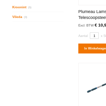
producten
Kroonint
5
Plumeau Lams
producten
Vileda
Telescoopstee
3
Centimeter
€ 10,
Excl. BTW
Aantal
x S
In Winkelwage