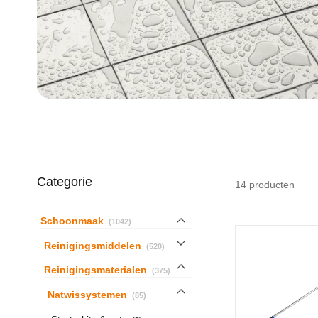
Categorie
14
producten
producten
Schoonmaak
1042
producten
Reinigingsmiddelen
520
producten
Reinigingsmaterialen
375
producten
Natwissystemen
85
producten